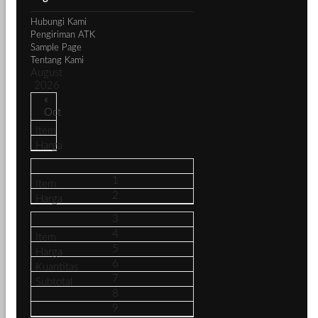
Hubungi Kami
Pengiriman ATK
Sample Page
Tentang Kami
August
2026
«
Oct
1
2
3
4
5
6
7
8
9