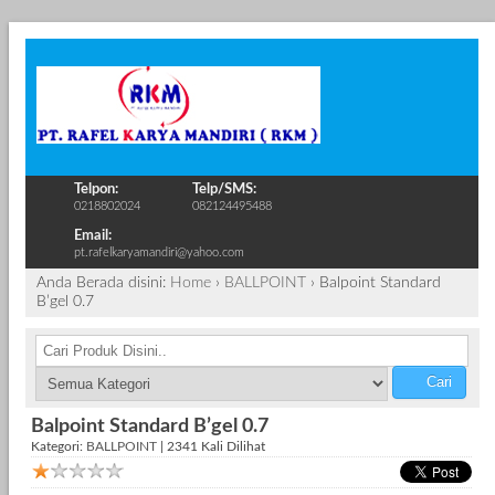
Telpon:
Telp/SMS:
0218802024
082124495488
Email:
pt.rafelkaryamandiri@yahoo.com
Anda Berada disini:
Home
›
BALLPOINT
›
Balpoint Standard
B’gel 0.7
Cari
Balpoint Standard B’gel 0.7
Kategori:
BALLPOINT
| 2341 Kali Dilihat