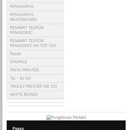
PENGHAPUS
PENGHAPUS
WHITEBOARD
PESAWAT TELPON
PANASONIC
PESAWAT TELPON
PANASONIC KX-TDT 333
Plastik
STAMPLE
TINTA PRINTER
Tip – Ex Set
TROLEY PRESTER NB 101
WHITE BOARD
Pages