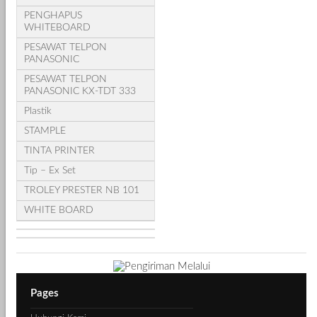
PENGHAPUS
WHITEBOARD
PESAWAT TELPON
PANASONIC
PESAWAT TELPON
PANASONIC KX-TDT 333
Plastik
STAMPLE
TINTA PRINTER
Tip – Ex Set
TROLEY PRESTER NB 101
WHITE BOARD
Pages