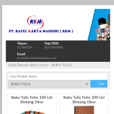
Telpon:
Telp/SMS:
0218802024
082124495488
Email:
pt.rafelkaryamandiri@yahoo.com
Anda Berada disini:
Home
›
BUKU TULIS
Cari
Buku Tulis Folio 100 Lbr
Buku Tulis Folio 200 Lbr
Bintang Obor
Bintang Obor