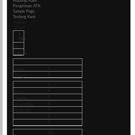
Hubungi Kami
Pengiriman ATK
Sample Page
Tentang Kami
August
2026
«
Oct
1
2
3
4
5
6
7
8
9
10