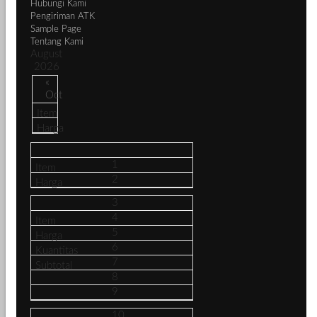
Hubungi Kami
Pengiriman ATK
Sample Page
Tentang Kami
August
2026
«
Oct
1
2
3
4
5
6
7
8
9
10