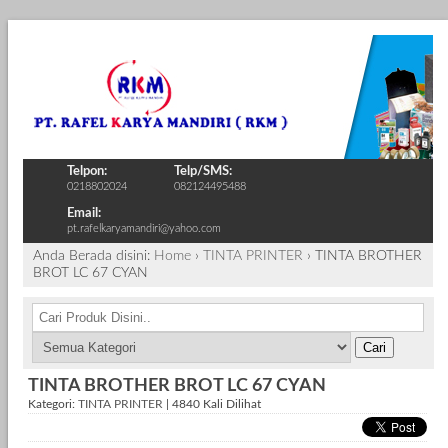
Telpon:
Telp/SMS:
0218802024
082124495488
Email:
pt.rafelkaryamandiri@yahoo.com
Anda Berada disini:
Home
›
TINTA PRINTER
›
TINTA BROTHER
BROT LC 67 CYAN
Cari
TINTA BROTHER BROT LC 67 CYAN
Kategori:
TINTA PRINTER
| 4840 Kali Dilihat